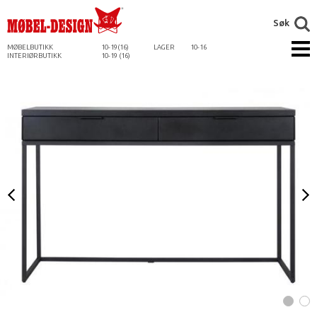
Søk
MØBELBUTIKK
10-19(16)
LAGER
10-16
INTERIØRBUTIKK
10-19 (16)