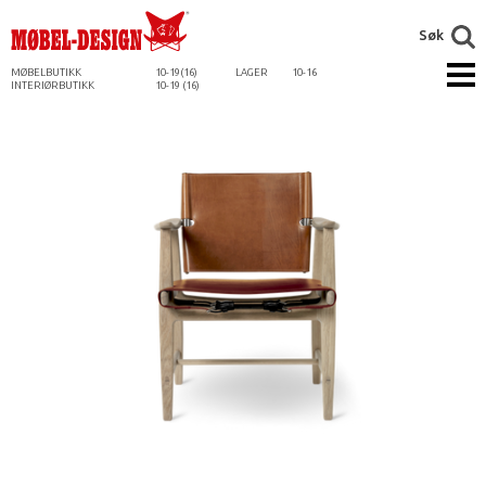
Søk
MØBELBUTIKK
10-19(16)
LAGER
10-16
INTERIØRBUTIKK
10-19 (16)