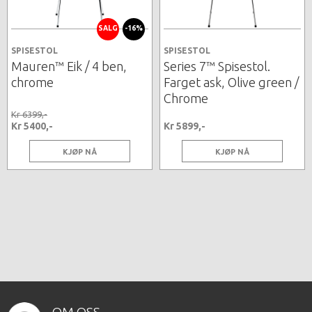
SALG
-16%
SPISESTOL
SPISESTOL
Mauren™ Eik / 4 ben,
Series 7™ Spisestol.
chrome
Farget ask, Olive green /
Chrome
Kr 6399,-
Kr 5400,-
Kr 5899,-
KJØP NÅ
KJØP NÅ
OM OSS