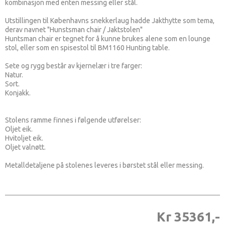
kombinasjon med enten messing eller stål.
Utstillingen til Københavns snekkerlaug hadde Jakthytte som tema,
derav navnet "Hunstsman chair / Jaktstolen"
Huntsman chair er tegnet for å kunne brukes alene som en lounge
stol, eller som en spisestol til BM1160 Hunting table.
Sete og rygg består av kjernelær i tre farger:
Natur.
Sort.
Konjakk.
Stolens ramme finnes i følgende utførelser:
Oljet eik.
Hvitoljet eik.
Oljet valnøtt.
Metalldetaljene på stolenes leveres i børstet stål eller messing.
Kr 35361,-