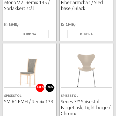
Mono V.2. Remix 143 /
Fiber armchair / Sled
Sorlakkert stål
base / Black
Kr 5945,-
Kr 2949,-
KJØP NÅ
KJØP NÅ
SALG
-20%
SPISESTOL
SPISESTOL
SM 64 EMH / Remix 133
Series 7™ Spisestol.
Farget ask, Light beige /
Chrome