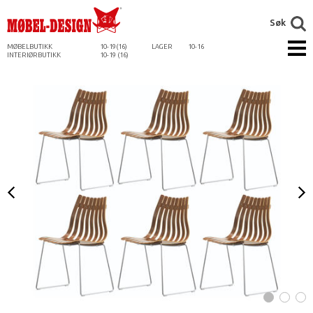
Søk
MØBELBUTIKK
10-19(16)
LAGER
10-16
INTERIØRBUTIKK
10-19 (16)